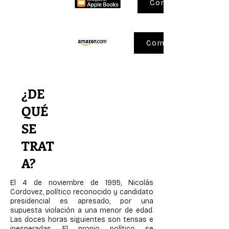
Comprar
eBooK (Mobi)
Comprar
¿DE
QUÉ
SE
TRAT
A?
El 4 de noviembre de 1995, Nicolás
Cordovez, político reconocido y candidato
presidencial es apresado, por una
supuesta violación a una menor de edad.
Las doces horas siguientes son tensas e
inesperadas. El propio político se