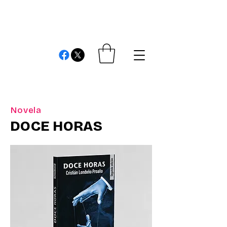
REVIEWS AND
COMMENTS
Cristián Londono Proaño
Writer, editor, producer, academic and researcher
Novela
DOCE HORAS